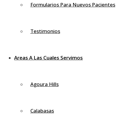
Formularios Para Nuevos Pacientes
movimientos del cuello y la cabeza.
Hay dos tipos de músculos, músculos superficiales y
músculos profundos que siempre trabajan juntos para
Testimonios
producir un movimiento específico.
Músculos superficiales
Areas A Las Cuales Servimos
Los músculos superficiales son fáciles de ver y sentir.
Músculos superficiales que conectan el cráneo con el
Agoura Hills
hombro:
Trapecios
Esternocleidomastoideo
Calabasas
Músculos superficiales que conectan el omóplato con la