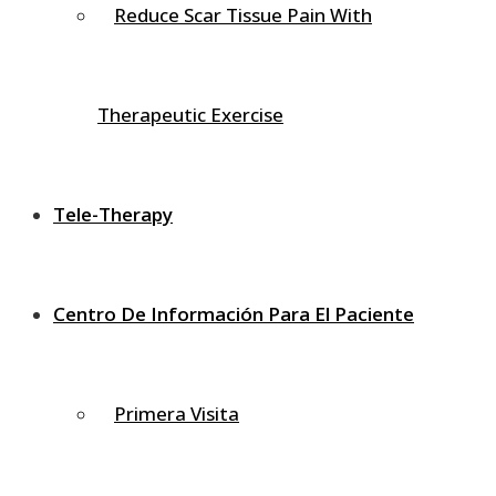
Reduce Scar Tissue Pain With
Los ligamentos son bandas de tejido conectivo. Los
ligamentos cervicales conectan hueso con hueso y
mantienen la columna vertebral cervical en su sitio. La
función del ligamento es estabilizar el cuello durante el
Therapeutic Exercise
movimiento y limitar las acciones fuera del rango
normal. Los ligamentos del cuello pueden lesionarse
durante un accidente automovilístico; lo que produce
Tele-Therapy
una lesión por latigazo nucal, incluyendo lesión o ruptura
de ligamentos del cuello.
Centro De Información Para El Paciente
Músculos
El cuello es el origen y la inserción de los músculos que
Primera Visita
sostienen la cabeza y la parte superior de la espalda.
Estos músculos proporcionan soporte postural,
estabilizan la cabeza, son responsables de los