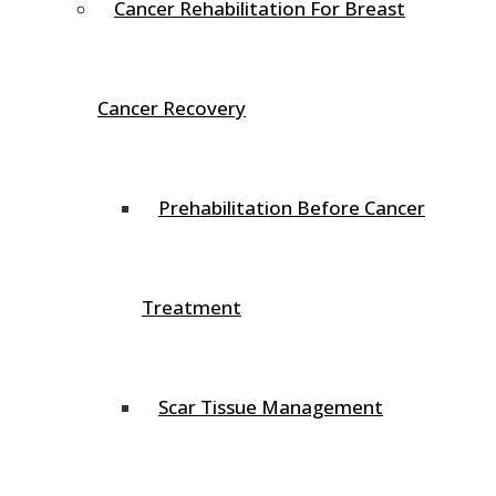
Cancer Rehabilitation For Breast
Inicio
Blog
Dolor de Cuello: Problemas y solución
Cancer Recovery
08 Abr
Dolor de Cuello: Problemas y solución
Prehabilitation Before Cancer
Escrito por
Alexandra Chaux
Categorizada
Manejo del Dolor
,
Terapia física
Treatment
El dolor de cuello es una afección muy común en la
población en general. El Dolor de Cuello es Causado por
Scar Tissue Management
un evento traumático, ya sea un accidente
automovilístico, o un evento no traumático, como estar