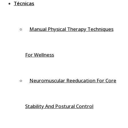
Técnicas
Discos
Las vértebras están separadas por un material
Manual Physical Therapy Techniques
amortiguador tipo gelatina llamado discos. Estos discos
estabilizan, y hacen que los movimiento del cuello sena
mans suaves.
For Wellness
El exceso de presión en un disco cervical hace que el
disco se abulte, o se desplaze saliéndose de su centro.
Esto puede causar dolor en el cuello, o en el peor de los
Neuromuscular Reeducation For Core
casos, una ruptura de las estructuras adyacentes al
disco (ligamentos), con dolor y adormecimiento, no solo
en el cuello sino en todo el brazo.
Stability And Postural Control
Ligamentos