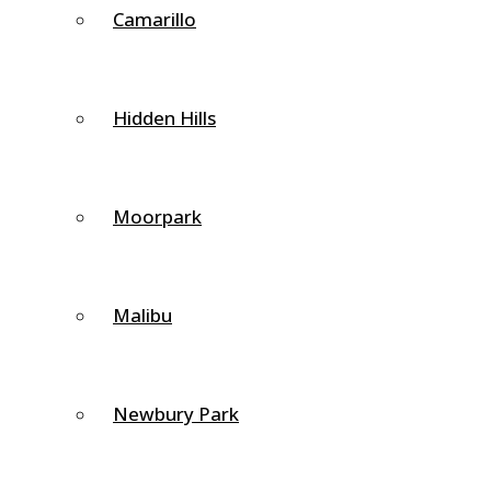
espalda:
Camarillo
Elevador de la Escápulas
Romboides
Hidden Hills
Escalenos
Músculos Profundos
Moorpark
Estos músculos están más conectados a las estructuras
óseas como el cráneo y los huesos de las vértebras:
Malibu
Capitis Semiespinal Posterior Larga Capitis
longissimus
Newbury Park
Capa más profunda de músculos que conecta los huesos
cervicales con los huesos torácicos: