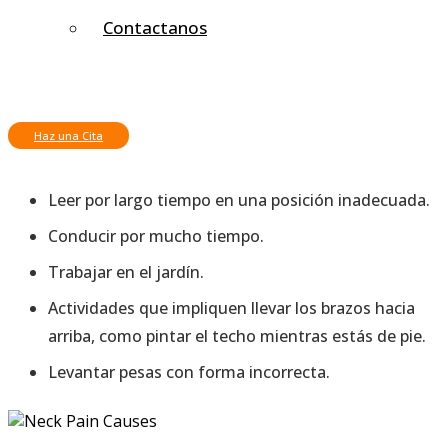
descansos.
Contactanos
Dormir en una posición incorrecta o con la
almohada incorrecta.
Llevar un bolso pesado o una mochila en la espalda
pesada.
Haz una Cita
Uso prolongado de celular.
Leer por largo tiempo en una posición inadecuada.
Conducir por mucho tiempo.
Trabajar en el jardín.
Actividades que impliquen llevar los brazos hacia
arriba, como pintar el techo mientras estás de pie.
Levantar pesas con forma incorrecta.