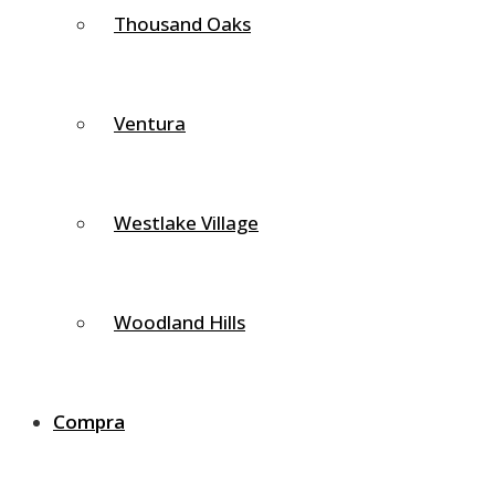
de 10 a 13 libras.
Thousand Oaks
Permite que la cabeza se mueva para mirar hacia
arriba, hacia abajo, por encima del hombro o hacia
un lado.
Ventura
Movimientos del Cuello
Westlake Village
El cuello es la parte más móvil de toda la columna
vertebral.
Hay cuatro movimientos que ocurren en esta área.
Woodland Hills
Flexión
Compra
El cuello se dobla hacia adelante cuando la barbilla se
mueve hacia el pecho. La flexión cervical ocurre en C5-C6.