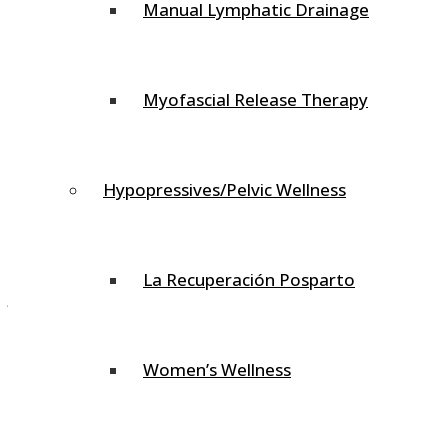
sentado por largo tiempo, o por el uso del teléfono
Manual Lymphatic Drainage
celular.
El área del cuello corresponde a la columna cervical y
Myofascial Release Therapy
consta de 37 articulaciones. La columna cervical es muy
vulnerable a traumas y dolor, incluyendo dolor de cuello,
espalda superior, omóplato, hombro, codo o mano.
Hypopressives/Pelvic Wellness
Anatomía
El cuello está compuesto por siete huesos apilados
La Recuperación Posparto
juntos. Estos huesos se llaman vértebras. Los huesos del
cuello se denomina columna cervical, cervical 1 a cervical
7 o C1 a C7. La parte superior de la columna cervical C1 se
Women’s Wellness
articula con el cráneo y la parte inferior C7 con la parte
superior de la espalda o la vértebra torácica.