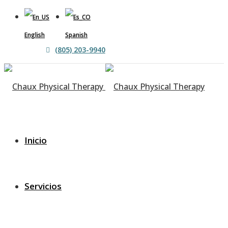
English
Spanish
(805) 203-9940
Inicio
Servicios
Dolor de Cuello: Problemas y
solución